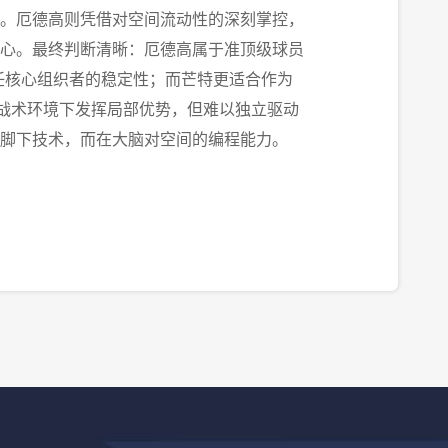
。厄德高则凭借对空间流动性的深刻掌控，
心。最终判断清晰：厄德高属于准顶级球员
队担任核心组织者的稳定性；而芒特更适合作为
特定战术环境下发挥局部优势，但难以独立驱动
脚下技术，而在大脑对空间的编程能力。