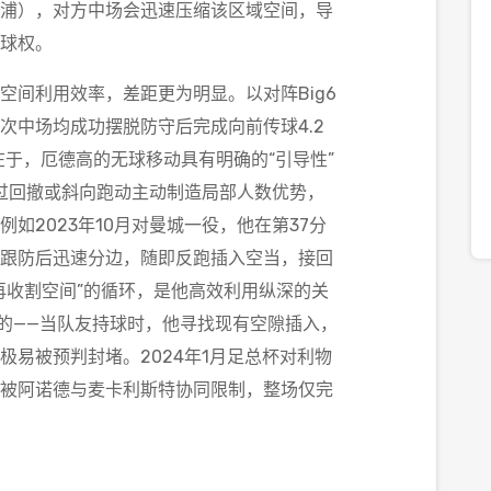
浦），对方中场会迅速压缩该区域空间，导
球权。
空间利用效率，差距更为明显。以对阵Big6
次中场均成功摆脱防守后完成向前传球4.2
在于，厄德高的无球移动具有明确的“引导性”
过回撤或斜向跑动主动制造局部人数优势，
如2023年10月对曼城一役，他在第37分
跟防后迅速分边，随即反跑插入空当，接回
再收割空间”的循环，是他高效利用纵深的关
”的——当队友持球时，他寻找现有空隙插入，
极易被预判封堵。2024年1月足总杯对利物
被阿诺德与麦卡利斯特协同限制，整场仅完