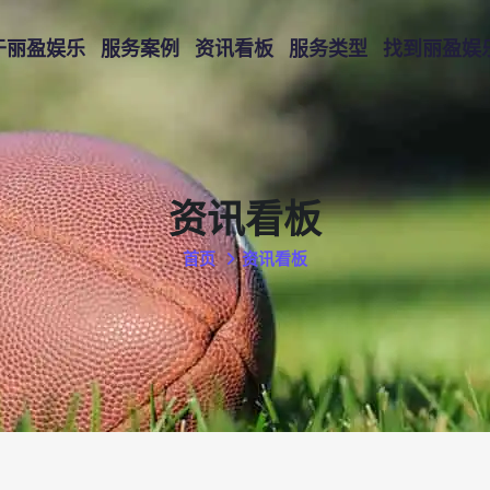
于
丽盈娱乐
服务案例
资讯看板
服务类型
找到
丽盈娱
资讯看板
首页
资讯看板