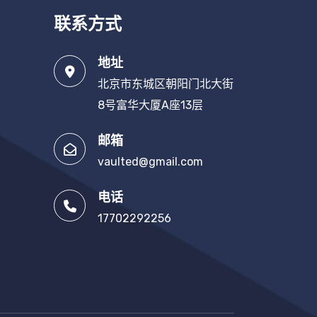
联系方式
地址
北京市东城区朝阳门北大街
8号富华大厦A座13层
邮箱
vaulted@gmail.com
电话
17702292256