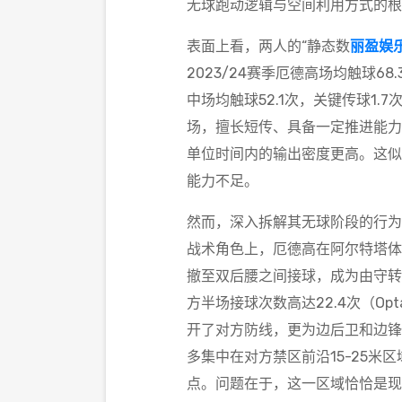
无球跑动逻辑与空间利用方式的根
表面上看，两人的“静态数
丽盈娱
2023/24赛季厄德高场均触球6
中场均触球52.1次，关键传球1
场，擅长短传、具备一定推进能力
单位时间内的输出密度更高。这似
能力不足。
然而，深入拆解其无球阶段的行为
战术角色上，厄德高在阿尔特塔体
撤至双后腰之间接球，成为由守转
方半场接球次数高达22.4次（O
开了对方防线，更为边后卫和边锋
多集中在对方禁区前沿15-25米
点。问题在于，这一区域恰恰是现