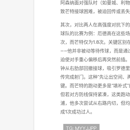
阿森纳面对强队时（如曼城、利物
致芒特接球困难，被迫回传或丢失
其次，对比两人在高强度对抗下的
球队的比赛为例：厄德高在这些场
次，而芒特仅为1.8次。关键区别
——他并非被动等待传球，而是通
迫使对手重心偏移后再突然前插。例
钟从右肋部回撤接球，吸引罗德里
传完成射门。这种“先让出空间、
键。而芒特的跑动更多是“填补式
但若对方防线保持紧凑，这类跑动
浦，他多次尝试从右路内切，但均
成1次成功过人。