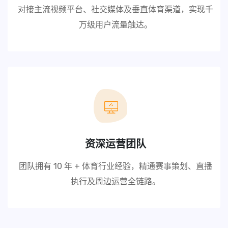
对接主流视频平台、社交媒体及垂直体育渠道，实现千
万级用户流量触达。
资深运营团队
团队拥有 10 年 + 体育行业经验，精通赛事策划、直播
执行及周边运营全链路。