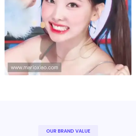
OUR BRAND VALUE