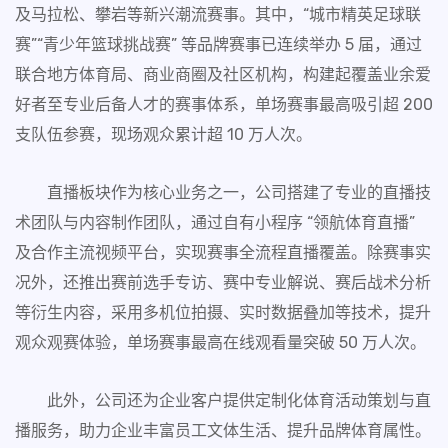
及马拉松、攀岩等新兴潮流赛事。其中，“城市精英足球联
赛”“青少年篮球挑战赛” 等品牌赛事已连续举办 5 届，通过
联合地方体育局、商业商圈及社区机构，构建起覆盖业余爱
好者至专业后备人才的赛事体系，单场赛事最高吸引超 200
支队伍参赛，现场观众累计超 10 万人次。
直播板块作为核心业务之一，公司搭建了专业的直播技
术团队与内容制作团队，通过自有小程序 “领航体育直播”
及合作主流视频平台，实现赛事全流程直播覆盖。除赛事实
况外，还推出赛前选手专访、赛中专业解说、赛后战术分析
等衍生内容，采用多机位拍摄、实时数据叠加等技术，提升
观众观赛体验，单场赛事最高在线观看量突破 50 万人次。
此外，公司还为企业客户提供定制化体育活动策划与直
播服务，助力企业丰富员工文体生活、提升品牌体育属性。