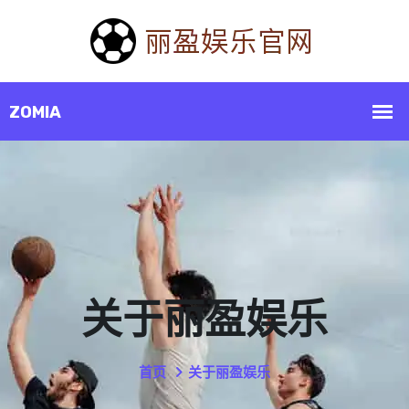
关于丽盈娱乐
首页
关于丽盈娱乐