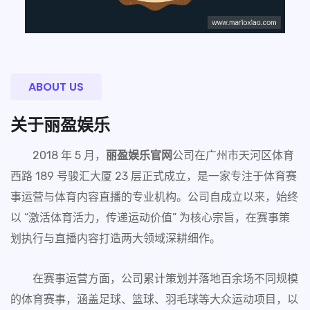
ABOUT US
关于
丽盈娱乐
2018 年 5 月，
丽盈娱乐官网
公司在广州市天河区体育
西路 189 号骏汇大厦 23 层正式成立，是一家专注于体育赛
事运营与体育内容直播的专业机构。公司自成立以来，始终
以 “激活体育活力，传递运动价值” 为核心宗旨，在赛事策
划执行与直播内容打造两大领域深耕细作。
在赛事运营方面，公司累计策划并落地百余场不同规模
的体育赛事，涵盖足球、篮球、羽毛球等大众运动项目，以