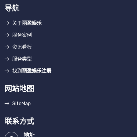
导航
关于
丽盈娱乐
服务案例
资讯看板
服务类型
找到
丽盈娱乐注册
网站地图
SiteMap
联系方式
地址