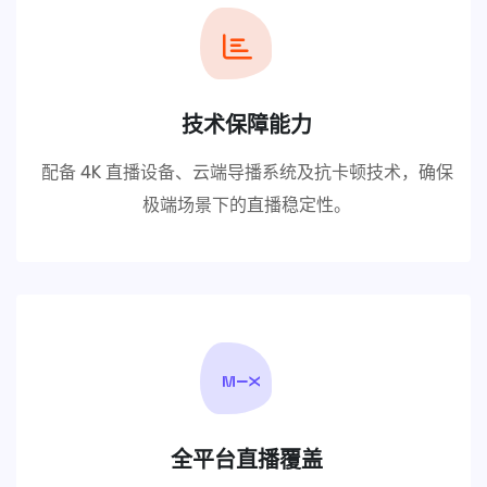
技术保障能力
配备 4K 直播设备、云端导播系统及抗卡顿技术，确保
极端场景下的直播稳定性。
全平台直播覆盖