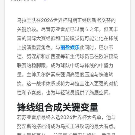
乌拉圭队在2026世界杯周期正经历新老交替的
关键阶段。尽管苏亚雷斯已过而立之年，但其丰
富的国际大赛经验和门前嗅觉仍可能让他在锋线
上扮演重要角色。与
丽盈娱乐
此同时，巴尔韦
德、努涅斯和加西亚等新生代球员已在欧洲顶级
联赛站稳脚跟，成为球队中场与锋线的中坚力
量。主帅贝尔萨素来强调高强度压迫与快速转
换，这一战术体系或将为乌拉圭注入更强的对抗
性和节奏感，也为年轻球员提供了施展空间。
锋线组合成关键变量
若苏亚雷斯最终入选2026世界杯大名单，他与
努涅斯的搭档将成为乌拉圭进攻端的最大看点。