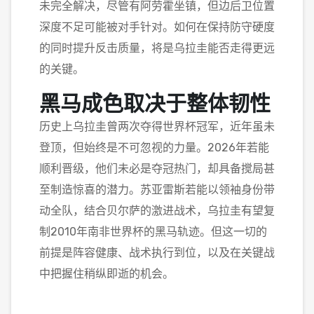
未完全解决，尽管有阿劳霍坐镇，但边后卫位置
深度不足可能被对手针对。如何在保持防守硬度
的同时提升反击质量，将是乌拉圭能否走得更远
的关键。
黑马成色取决于整体韧性
历史上乌拉圭曾两次夺得世界杯冠军，近年虽未
登顶，但始终是不可忽视的力量。2026年若能
顺利晋级，他们未必是夺冠热门，却具备搅局甚
至制造惊喜的潜力。苏亚雷斯若能以领袖身份带
动全队，结合贝尔萨的激进战术，乌拉圭有望复
制2010年南非世界杯的黑马轨迹。但这一切的
前提是阵容健康、战术执行到位，以及在关键战
中把握住稍纵即逝的机会。