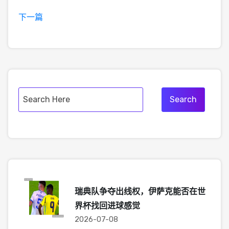
下一篇
瑞典队争夺出线权，伊萨克能否在世
界杯找回进球感觉
2026-07-08