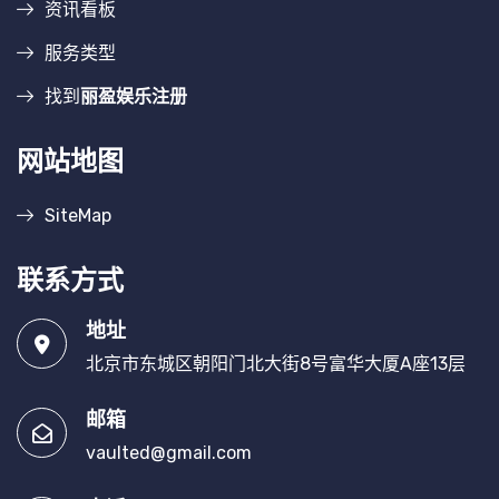
资讯看板
服务类型
找到
丽盈娱乐注册
网站地图
SiteMap
联系方式
地址
北京市东城区朝阳门北大街8号富华大厦A座13层
邮箱
vaulted@gmail.com