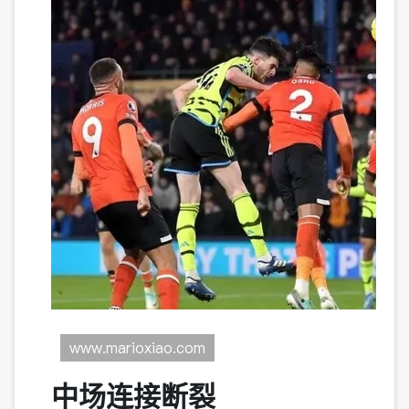
中场连接断裂