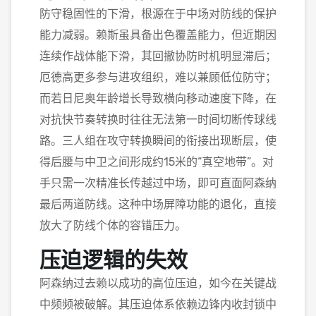
防守稳固性的下滑，根源在于中场对防线的保护
能力减弱。赖斯虽具备出色覆盖能力，但近期因
连续作战体能下滑，其回撤协防时机明显滞后；
厄德高更多参与进攻组织，难以兼顾低位防守；
而若日尼奥年龄增长导致横向移动速度下降，在
对抗快节奏转换时往往无法第一时间切断传球线
路。三人组在攻守转换瞬间的衔接出现断层，使
得后腰与中卫之间形成约15米的“真空地带”。对
手只需一次精准长传越过中场，即可直面阿森纳
最后两道防线。这种中场屏障功能的退化，直接
放大了防线个体的容错压力。
压迫逻辑的失效
阿森纳过去赖以成功的高位压迫，如今在关键战
中频频被破解。其压迫体系依赖边锋内收封锁中