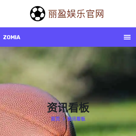
资讯看板
首页
资讯看板