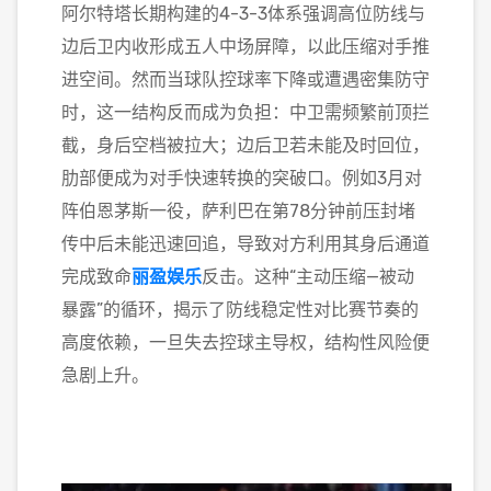
阿尔特塔长期构建的4-3-3体系强调高位防线与
边后卫内收形成五人中场屏障，以此压缩对手推
进空间。然而当球队控球率下降或遭遇密集防守
时，这一结构反而成为负担：中卫需频繁前顶拦
截，身后空档被拉大；边后卫若未能及时回位，
肋部便成为对手快速转换的突破口。例如3月对
阵伯恩茅斯一役，萨利巴在第78分钟前压封堵
传中后未能迅速回追，导致对方利用其身后通道
完成致命
丽盈娱乐
反击。这种“主动压缩—被动
暴露”的循环，揭示了防线稳定性对比赛节奏的
高度依赖，一旦失去控球主导权，结构性风险便
急剧上升。