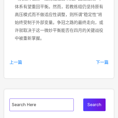
体系有望重回平衡。然而，若教练组仍坚持原有
高压模式而不做适应性调整，则所谓“稳定性”将
始终受制于外部变量。争冠之路的最终走向，或
许就取决于这一微妙平衡能否在四月的关键战役
中被重新掌握。
上一篇
下一篇