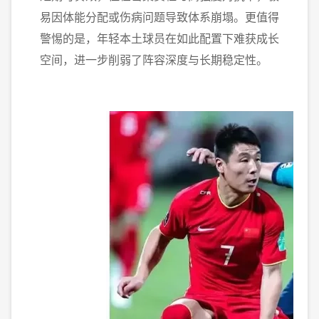
易因体能分配或伤病问题导致体系崩塌。更值得
警惕的是，年轻本土球员在如此配置下难获成长
空间，进一步削弱了阵容深度与长期稳定性。