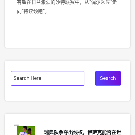
有望在日益激烈的沙特联赛中，从“偶尔领先”走
向“持续领跑”。
瑞典队争夺出线权，伊萨克能否在世