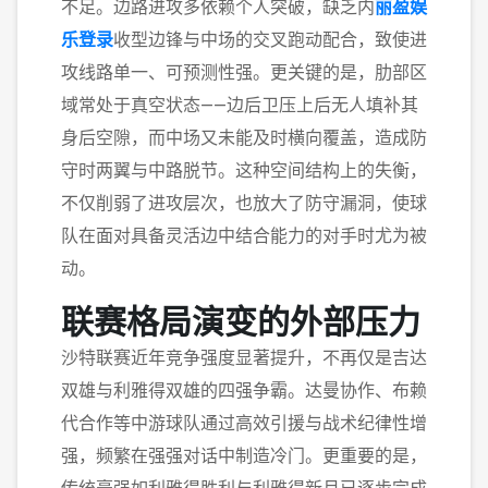
不足。边路进攻多依赖个人突破，缺乏内
丽盈娱
乐登录
收型边锋与中场的交叉跑动配合，致使进
攻线路单一、可预测性强。更关键的是，肋部区
域常处于真空状态——边后卫压上后无人填补其
身后空隙，而中场又未能及时横向覆盖，造成防
守时两翼与中路脱节。这种空间结构上的失衡，
不仅削弱了进攻层次，也放大了防守漏洞，使球
队在面对具备灵活边中结合能力的对手时尤为被
动。
联赛格局演变的外部压力
沙特联赛近年竞争强度显著提升，不再仅是吉达
双雄与利雅得双雄的四强争霸。达曼协作、布赖
代合作等中游球队通过高效引援与战术纪律性增
强，频繁在强强对话中制造冷门。更重要的是，