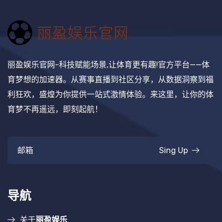
丽盈娱乐官网-科技赋能场景,让体育更有趣!官方平台——体
育梦想的加速器。从赛事直播到社区分享，从数据洞察到福
利狂欢，盛煌为你提供一站式激情体验。来这里，让你的体
育梦不再遥远，即刻起航！
Sing Up
导航
关于
丽盈娱乐