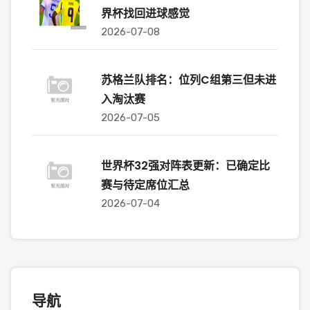
界杯找回进球感觉
2026-07-08
苏格兰队排名：位列C组第三但未进
入淘汰赛
2026-07-05
世界杯32强对阵表更新：已确定比
赛与待定席位汇总
2026-07-04
导航