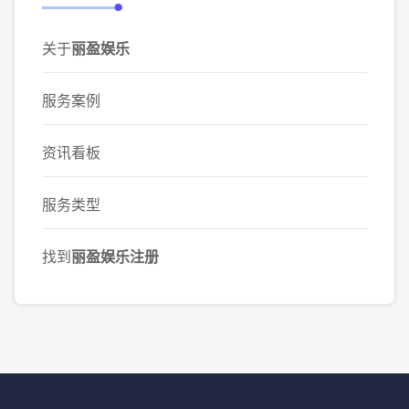
关于
丽盈娱乐
服务案例
资讯看板
服务类型
找到
丽盈娱乐注册