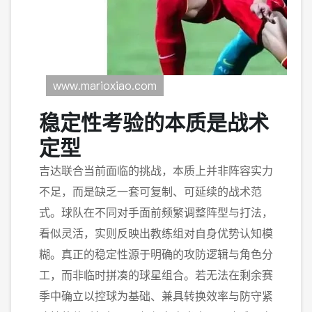
稳定性考验的本质是战术
定型
吉达联合当前面临的挑战，本质上并非阵容实力
不足，而是缺乏一套可复制、可延续的战术范
式。球队在不同对手面前频繁调整阵型与打法，
看似灵活，实则反映出教练组对自身优势认知模
糊。真正的稳定性源于明确的攻防逻辑与角色分
工，而非临时拼凑的球星组合。若无法在剩余赛
季中确立以控球为基础、兼具转换效率与防守紧