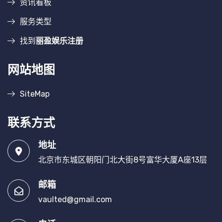
资讯看板
服务类型
找到
丽盈娱乐注册
网站地图
SiteMap
联系方式
地址
北京市东城区朝阳门北大街8号富华大厦A座13层
邮箱
vaulted@gmail.com