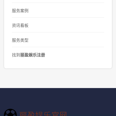
服务案例
资讯看板
服务类型
找到
丽盈娱乐注册