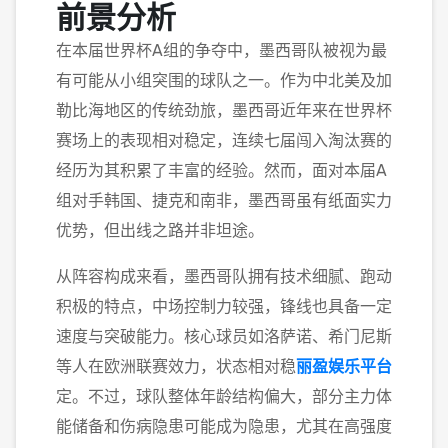
前景分析
在本届世界杯A组的争夺中，墨西哥队被视为最
有可能从小组突围的球队之一。作为中北美及加
勒比海地区的传统劲旅，墨西哥近年来在世界杯
赛场上的表现相对稳定，连续七届闯入淘汰赛的
经历为其积累了丰富的经验。然而，面对本届A
组对手韩国、捷克和南非，墨西哥虽有纸面实力
优势，但出线之路并非坦途。
从阵容构成来看，墨西哥队拥有技术细腻、跑动
积极的特点，中场控制力较强，锋线也具备一定
速度与突破能力。核心球员如洛萨诺、希门尼斯
等人在欧洲联赛效力，状态相对稳
丽盈娱乐平台
定。不过，球队整体年龄结构偏大，部分主力体
能储备和伤病隐患可能成为隐患，尤其在高强度