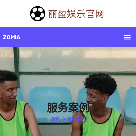
服务案例
首页
服务案例