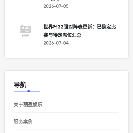
2026-07-05
世界杯32强对阵表更新：已确定比
赛与待定席位汇总
2026-07-04
导航
关于
丽盈娱乐
服务案例