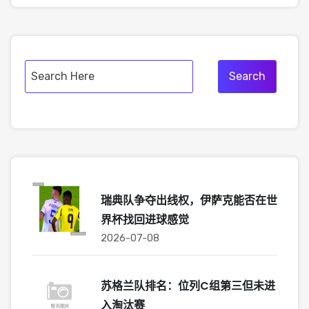
瑞典队争夺出线权，伊萨克能否在世
界杯找回进球感觉
2026-07-08
苏格兰队排名：位列C组第三但未进
入淘汰赛